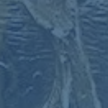
的舞台。对于约维奇这样的前锋而言，在这样一个鼓励进
攻、强调速度和纵深利用的球队中，意味着他将获得大量反
击与转换机会。在德甲，球队更愿意进行对攻，后防线身后
空间经常敞开，这种比赛环境非常适合具有灵敏跑位与终结
能力的前锋刷出亮眼数据。如果约维奇希望通过连续高产重
新站上欧洲转会市场的聚光灯，多特蒙德无疑具备极强的吸
引力。
多特善于围绕前锋配置年轻、富有创造力的攻击型中场和边
锋，在频繁的配合和高位逼抢中不断为锋线制造机会。这与
AC米兰相对稳健、强调攻守平衡的意甲环境形成对比，也
构成了两家俱乐部在争夺战中的不同卖点：前者主打“高曝
光与高节奏”，后者则强调“战术成熟度与联赛对抗含金量”。
两家豪门竞争的博弈点
当AC米兰有意约维奇并面对多特蒙德的竞争时，这不仅是