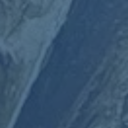
也可以回顾某些在豪门失意的前锋，转战战术风格更匹配的
球队后迎来第二春的轨迹。对约维奇而言，他过去在皇马的
挫折并不意味着上限被盖棺定论，而是提醒他在选择下一站
时必须更加慎重。是选择在AC米兰接受更加严苛的战术与
防守考验，还是在多特蒙德利用开放的德甲环境重塑数据与
自信，这将决定他未来几年生涯的主旋律。
约维奇视角下的抉择与风险