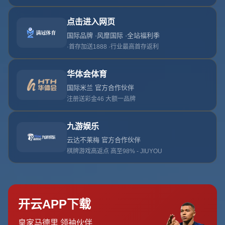
种审慎反应。与其说这是单一的一桩“豪门引援”，不如说是
一场关于权力平衡、信任重建与现代足球生态的多方博弈。
信任危机从何而来
在外界看来，姆巴佩与皇马似乎早已“天作之合” 但现实远比
故事复杂。过去几个转会窗里，皇马一度接近完成签约，甚
至已经在媒体与球迷层面塑造好“银河战舰新核心”的期待，
却在最后时刻遭遇反转。姆巴佩选择续约原东家，并通过高
薪、签字费以及个人权力的组合，完成了一次对传统豪门耐
心的极限试探。对于皇马而言，这样的经历不仅是一次谈判
失败，更是一道关于信任的伤痕。当一名球员多次在关键节
点改变决定，俱乐部高层自然会在之后的每一步都拉紧刹
车，保持高度警惕。西媒所谓“不信任”，并非完全否定其能
力，而是对其决策稳定性与承诺可靠性的忧虑。