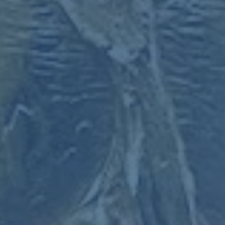
权力和特权 都可能动摇球队内部既有的微妙平衡。
更衣室与薪资结构是隐形的决定性因素
皇马如今的更衣室已经完成了从老一代功勋向新一代核心的
平稳过渡 年轻化的中前场，逐渐成熟的领袖角色，以及欧
冠战场上的持续竞争力，都证明俱乐部并没有陷入“必须靠
姆巴佩续命”的困境。在这种背景下，姆巴佩如果以“绝对顶
薪 高额签字费 核心战术地位”的组合出现，就会触碰到另一
个敏感议题 薪资层级与公平感。任何团队中，收入与地位
的不平衡都可能在长期运行中放大矛盾 对已经为球队立下
战功的球员而言，一个尚未为俱乐部踢过一场正式比赛的新
援，却在合同条款上显著领先，很容易引发心理落差。西媒
所谓“皇马不完全信任姆巴佩”，更多是指俱乐部的不敢轻易
将整个薪资结构打破，去押注一个曾在关键时刻选择过“转