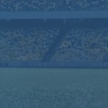
断摇摆的动态过程。
着球迷发自内心的尊敬。正因为如此，他对“离开”
来”的节点上 通过不放弃的态度，争取在那一天成为
的珍视，新月则以不退缩的追逐表达了对他价值的认
袖。
资本与长期规划，正不断向这些象征意义极强的球员
一条新闻，更是全球足球版图重组的一个缩影。
也许他会在某个时间点，突然意识到自己已经准备好迎
定的是，“去年3亿报价遭拒 今夏依旧想签魔笛”这