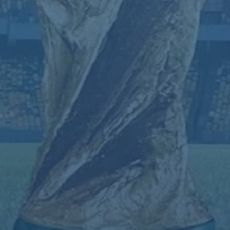
顶级巨星的决策模型里，坚持与动摇并非互斥，而是会随着时间不
收获了几乎能想象到的一切荣誉，在更衣室拥有绝对威望，也享受
最终走向欧洲之外的可能性。新月正是押注在这个“终有一天会到
对职业精神的尊重。魔笛以自己的选择表达了对高水平竞技环境
是不放弃自己的竞技理想，另一方是不放弃心目中最理想的中场领
的一部分。传统豪门仍然坐拥荣誉与话语权，但新贵俱乐部凭借
之间的拉扯。魔笛与新月之间的多次交锋，不仅是转会市场上的
魔笛会在皇马完成一个近乎完美的谢幕，然后才考虑新的冒险；
试之后，默默把这份追逐转化为对其他中场大师的青睐。但可以确
一部分。