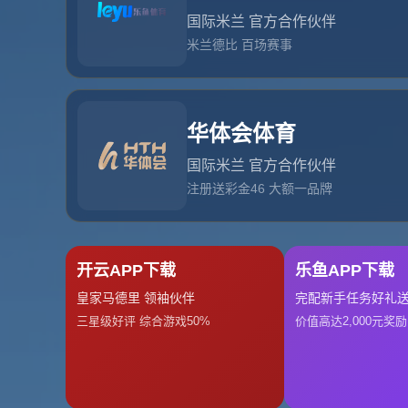
不放弃
不言放弃的追逐 足球世界中的执念与等待
在现代足球商业化浪潮席卷一切的时代，能支撑一笔
念。围绕“不放弃! 去年3亿报价遭拒 新月今夏依
博弈的生动样本。
坚持追逐的背后 是品牌与气质的双重下注
当外界提到新月时，往往会先想到“豪门新贵”“中东
的执着偏爱。去年，新月开出接近“3亿”级别的总
俱乐部仍然没有放弃对魔笛的追逐，而且态度更为坚
从竞技层面看，魔笛这样的中场大师，在任何联赛、
术基准线。对新月这种志在扩大影响力、又希望立刻
外讲述自己的雄心故事。