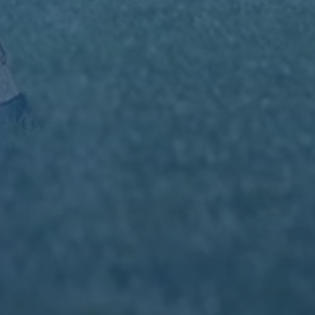
让每一次选择都不仅关乎一份合同，更关乎身份、记
三个字还在双方心里占据一席位置，关于他们的故事
24小时服务热线
029-8193159