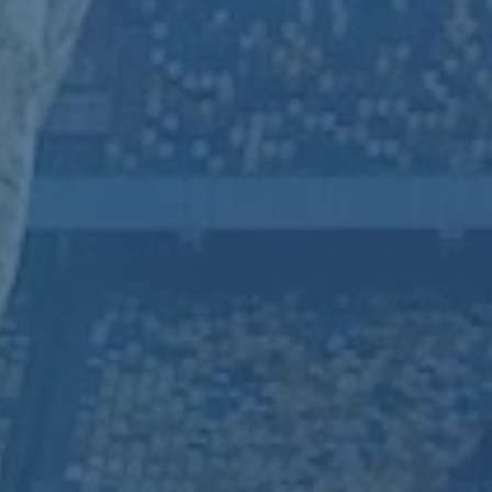
、队内氛围以及训练节奏上的建议，都被当作重要参
是“离开竞争”，而是在寻找新的竞争形态。例如，
超负荷负担，而是将更多精力集中在有限但关键的比
赛承担立即提升防线稳定性的任务，这本身就是压力
家那样“做好准备，等待可能出现的机会”。从这个