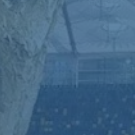
薪资水平起到了决定性作用。但对一些已经拿过大赛
系的中心之一，这种被完全信任的感觉，对于已经习惯
尊重球星的社会氛围，使得球员及其家庭在心理层面