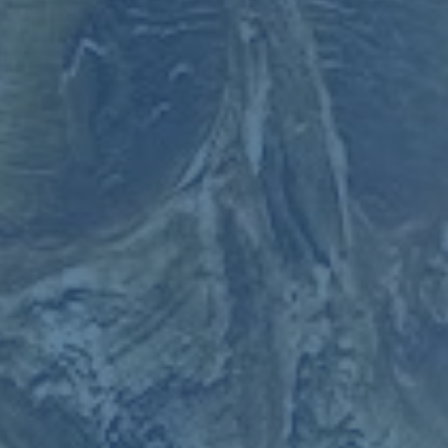
，本质上是职业叙事的重写。对于年过三十的球员来说，有时候改变
，选择一次相对“自私”的职业选择，并不意味着背叛，反而是一