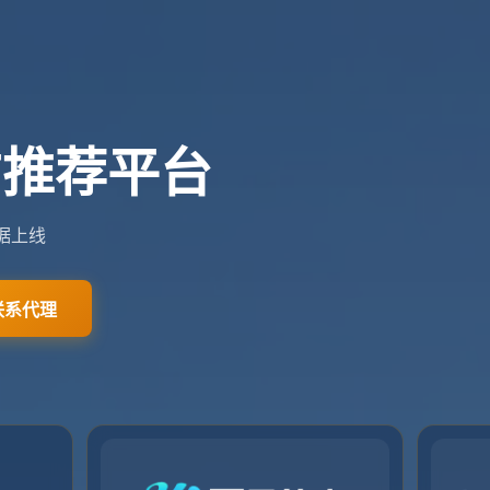
站首页
关于我们
产品服务
新闻
新闻中心
以专业服务与客户满意度的最高境界为目标而不懈努力