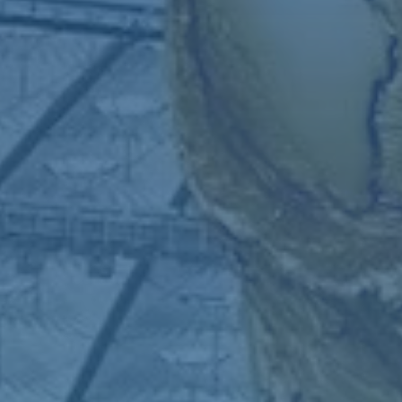
在明确合法合规前提之后，如何从用户体验角度判断一
第一，域名与安全加密。看似简单，却是最常被忽视
善的HTTPS加密证书，访问时浏览器不会出现安全
警示信号。
第二，资质公示与条款透明度。真正接近
2026世
及负责任博彩条款。这些内容通常用较为正式的法律
附加条件，例如复杂的流水要求、极高的提现门槛等
第三，客户支持与问题反馈渠道。一个“官方感”强
声称是“2026世界杯下注官网官方”的站点，没有