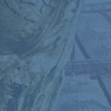
通常来说，可以从以下几个维度进行识别：
拼写混乱、刻意模仿知名品牌的情况。网站应具备完
且可疑，要么地址与知名品牌仅差一两个字符，这些都是
列出牌照信息、监管机构名称、隐私政策、用户协议以
秒到账”，却对条款避而不谈的站点，往往隐藏了不少
话，并在页面中明确响应时间与受理范围。如果一个
正出现纠纷时，用户通常难以获得有效帮助。