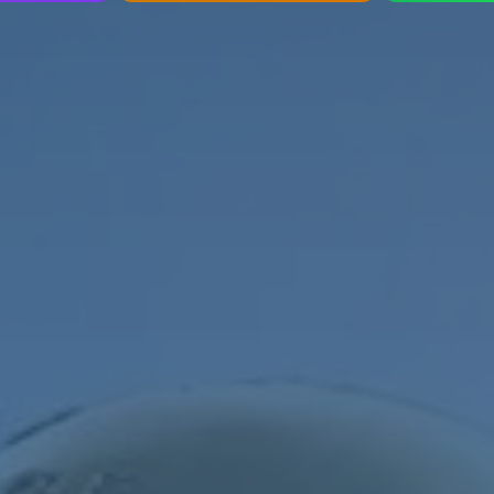
关的竞猜或投注产品。当用户在搜索类似关键词时，面对的常常是大
站点。如何辨别与筛选，成为参与前必须认真对待的问题。
说，首要问题并不是“哪家赔率更高”，而是“在我的所在地区，
系和严格审查机制，允许特定机构提供世界杯相关的投注服务；
情况下，贸然寻找所谓“2026世界杯下注官网官方”，不仅存
门通常会在官网公开所有合法平台列表，包括运营商名称、牌照
选，从中找到支持世界杯赛事投注的运营商。这种做法，看似繁琐
26世界杯下注官网官方”，很容易落入未经审查的“黑站”，一旦