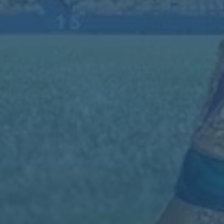
无论是出于娱乐还是希望在世界杯期间“增加一点额外
与资金视为“可完全损失”的娱乐支出，而非“必然
码，试图“扳回一局”，结果越陷越深。
避免把所谓“内幕消息”“稳单推荐”与“官方”混为一谈
分析”，甚至声称掌握“内部比分”。这些说法不仅
入这一链条，既很难判断平台本身是否可靠，也无法
注重个人信息保护。真正接近
2026世界杯下注官网
码、验证码等。用户在尝试注册或身份验证时，应该
远程控制、下载未知软件或提供手机验证码，就应立
2026世界杯背景下的多元化参与方式